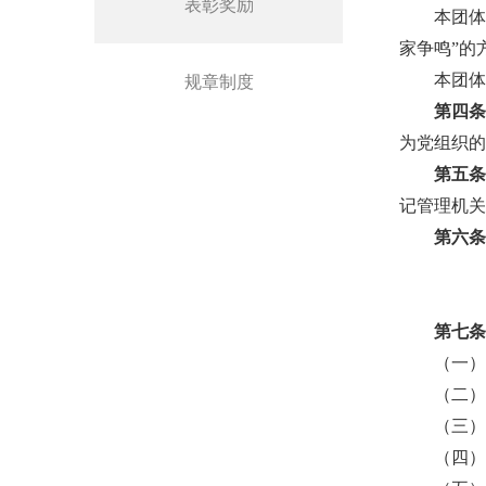
表彰奖励
本团
家争鸣”的
本团
规章制度
第四
为党组织
第五
记管理机
第六
第七
（一
（二
（三
（四