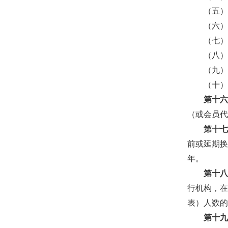
（五
（六
（七
（八
（九
（十
第十
（或会员
第十
前或延期换
年。
第十
行机构，
表）人数
第十