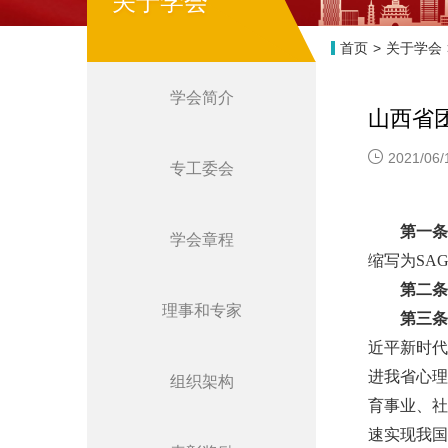
关于学会
首页
>
关于学会
学会简介
山西省
2021/06/
专工委会
第一
学会章程
缩写为SAG
第二
理事和专家
第三
近平新时
进我省心
组织架构
育事业、
速实现我