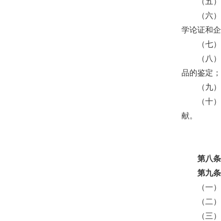
（五
（六
学论证和
（七
（八
品的鉴定
（九
（十
献。
第八
第九
（一
（二
（三